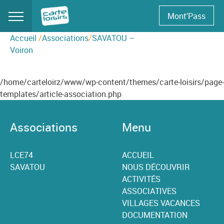
Skip
Mont'Pass
to
content
Accueil
/
Associations
/
SAVATOU –
Voiron
/home/carteloirz/www/wp-content/themes/carte-loisirs/page-
templates/article-association.php
Associations
Menu
LCE74
ACCUEIL
SAVATOU
NOUS DÉCOUVRIR
ACTIVITÉS
ASSOCIATIVES
VILLAGES VACANCES
DOCUMENTATION