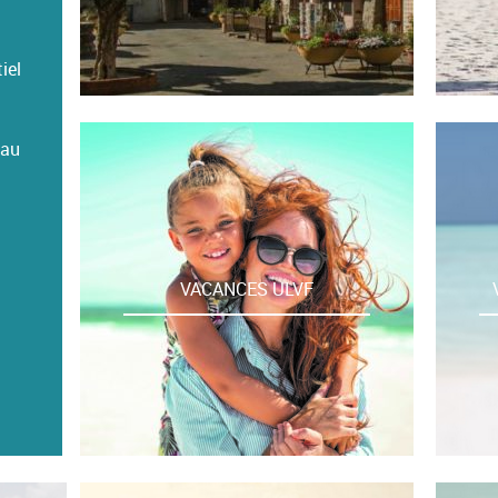
iel
eau
VACANCES ULVF