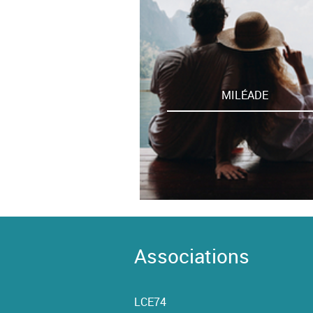
MILÉADE
Associations
LCE74