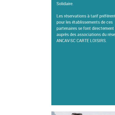
Solidaire.
Les réservations à tarif préférent
pour les établissements de ces
partenaires se font directement
auprès des associations du rés
ANCAV-SC CARTE LOISIRS.