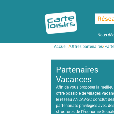
Skip
to
content
Rése
Nous déc
Accueil
/
Offres partenaires
/
Part
Guide Carte Loisirs
Réseau ANCAV-SC
Méditerranée
Actualités
Auvergne-Rhône-Alpes
Partenaires
Vacances
Economie Sociale et Solidaire
Initiatives solidaires
Affiches et flyers
Campagne
Afin de vous proposer la meilleu
offre possible de villages vacan
le réseau ANCAV-SC conclut de
partenariats privilégiés avec de
structures de l’Économie Social