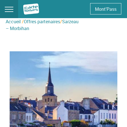
Skip
Mont'Pass
to
content
Accueil
/
Offres partenaires
/
Sarzeau
– Morbihan