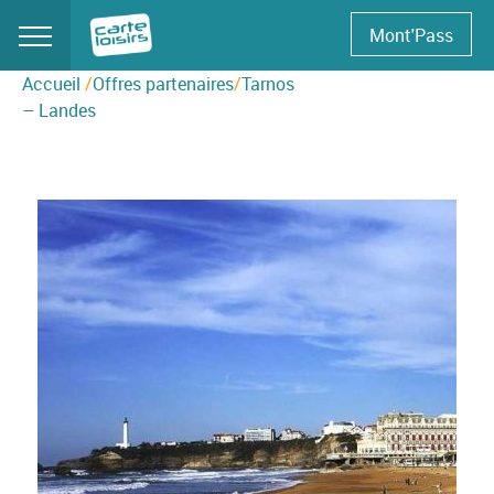
Skip
Mont'Pass
to
content
Accueil
/
Offres partenaires
/
Tarnos
– Landes