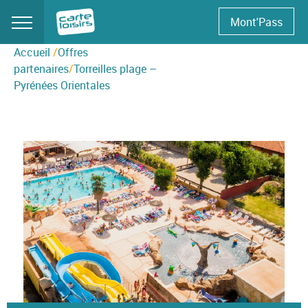
Skip
Mont'Pass
to
content
Accueil
/
Offres
partenaires
/
Torreilles plage –
Pyrénées Orientales