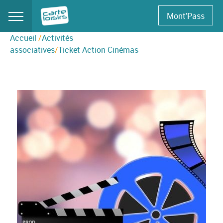
Skip
Mont'Pass
to
content
Accueil
/
Activités
associatives
/
Ticket Action Cinémas